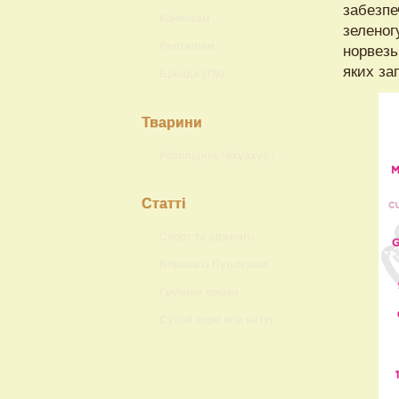
забезпе
Конячкам
зеленог
Рептиліям
норвезь
яких за
Бренди (ТМ)
Тварини
Розплідник Чіхуахуа Lokis Brand
Статті
Спорт та аджиліті
Вправи із Пуллєром
Груминг кошки
Сухой корм или натуральный?