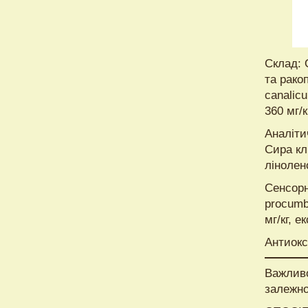
Склад: 
та рако
canalic
360 мг/к
Аналіти
Сира кл
лінолен
Сенсорн
procumbe
мг/кг, е
Антиокс
Важливо
залежно