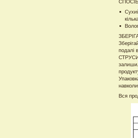
СПОСІБ
Сухий
кільк
Волог
ЗБЕРІГ
Зберіга
подалі 
СТРУСИ
залишил
продукт
Упаковк
навкол
Вся про