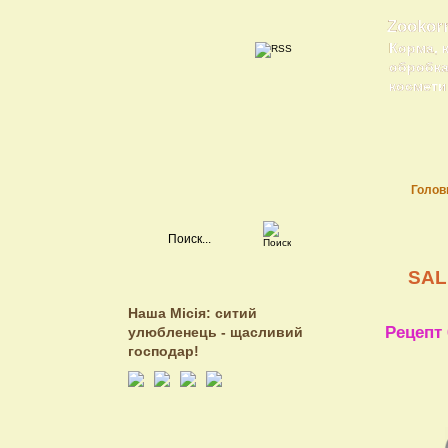
Zookor
Корма, 
обробка 
косметик
Голов
SAL
Наша Місія: ситий
Рецепт 
улюбленець - щасливий
господар!