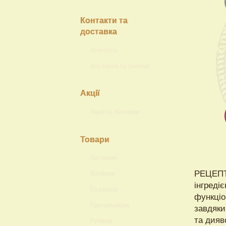
Контакти та
доставка
Контакти
Доставка та знижки
Акції
Акції та Новинки
Товари
Песикам
РЕЦЕПТ
Котикам
інгреді
Пташкам
функціо
Гризунчикам
завдяки
та дияв
Рибкам