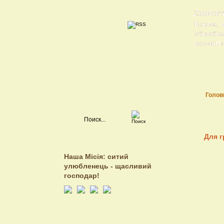
Zookor
Корма, 
обробка 
косметик
Голов
Для г
Наша Місія: ситий
улюбленець - щасливий
господар!