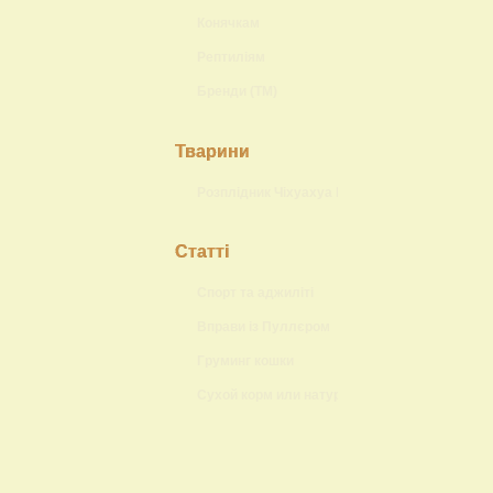
Конячкам
Рептиліям
Бренди (ТМ)
Тварини
Розплідник Чіхуахуа Lokis Brand
Статті
Спорт та аджиліті
Вправи із Пуллєром
Груминг кошки
Сухой корм или натуральный?