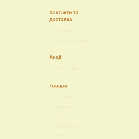
Контакти та
доставка
Контакти
Доставка та знижки
Акції
Акції та Новинки
Товари
Песикам
Котикам
Пташкам
Гризунчикам
Рибкам