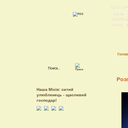
Zookor
Корма, 
обробка 
косметик
Голов
Роз
Наша Місія: ситий
улюбленець - щасливий
господар!