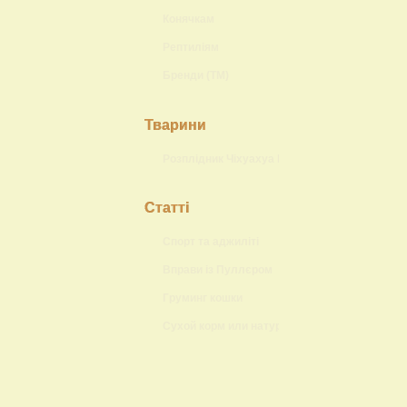
Конячкам
Рептиліям
Бренди (ТМ)
Тварини
Розплідник Чіхуахуа Lokis Brand
Статті
Спорт та аджиліті
Вправи із Пуллєром
Груминг кошки
Сухой корм или натуральный?