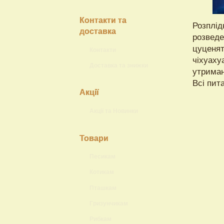
Контакти та
Розплід
доставка
розведе
цуценят
Контакти
чіхуаху
Доставка та знижки
утриман
Всі пит
Акції
Акції та Новинки
Товари
Песикам
Котикам
Пташкам
Гризунчикам
Рибкам