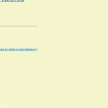
ек и собак и зоотовары>>
рин!