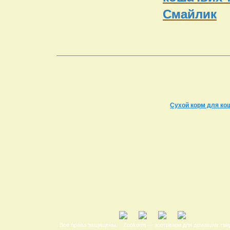
Смайлик
Сухой корм для кош
Все права защищены.
Zookorm — зоотовари для домашніх тва