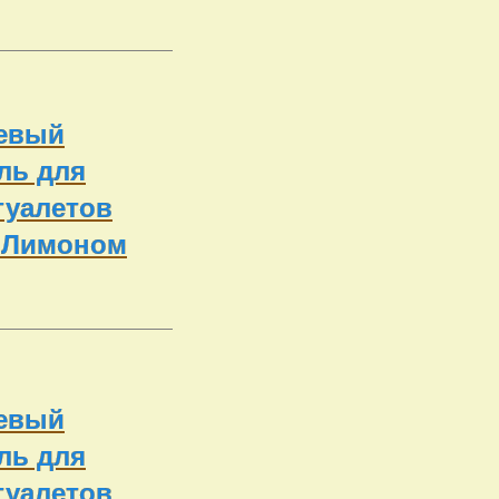
евый
ль для
туалетов
 Лимоном
евый
ль для
туалетов