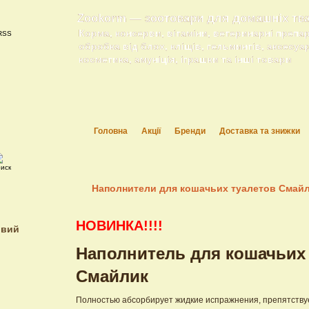
Zookorm — зоотовари для домашніх тв
Корма, консерви, вітаміни, ветеринарні препа
обробка від блох, кліщів, гельминтів, аксесуа
косметика, амуніція, іграшки та інші товари
Головна
Акції
Бренди
Доставка та знижки
Наполнители для кошачьих туалетов Смай
НОВИНКА!!!!
ивий
Наполнитель для кошачьих
Смайлик
Полностью абсорбирует жидкие испражнения, препятству