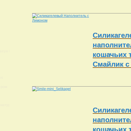
Cиликагел
наполните
ахуа Lokis Brand
кошачьих 
Смайлик с
ті
єром
 натуральный?
Cиликагел
наполните
кошачьих 