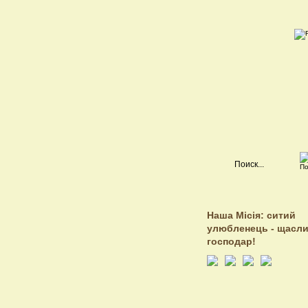
Наша Місія: ситий
улюбленець - щасл
господар!