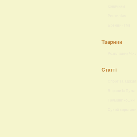
Конячкам
Рептиліям
Бренди (ТМ)
Тварини
Розплідник Чіху
Статті
Спорт та аджилі
Вправи із Пулл
Груминг кошки
Сухой корм или