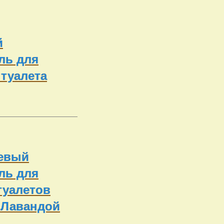
й
ль для
 туалета
евый
ль для
туалетов
 Лавандой