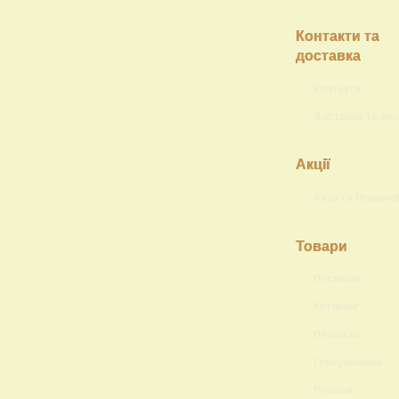
Контакти та
доставка
Контакти
Доставка та зн
Акції
Акції та Новинк
Товари
Песикам
Котикам
Пташкам
Гризунчикам
Рибкам