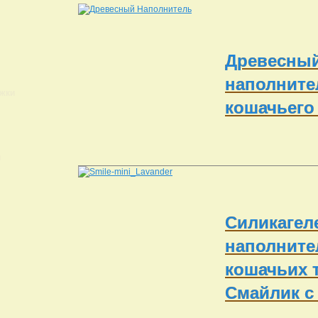
Древесны
наполните
ижки
кошачьего
и
Cиликагел
наполните
кошачьих 
Смайлик с