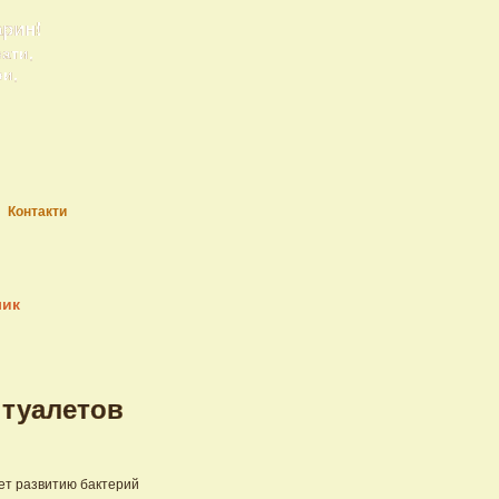
арин!
рати,
ри,
Контакти
лик
 туалетов
ет развитию бактерий