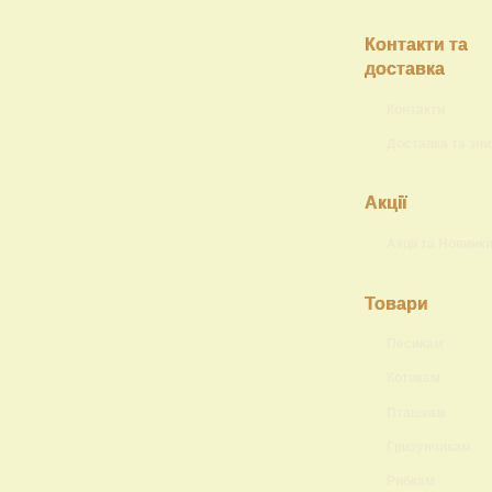
Контакти та
доставка
Контакти
Доставка та зн
Акції
Акції та Новинк
Товари
Песикам
Котикам
Пташкам
Гризунчикам
Рибкам