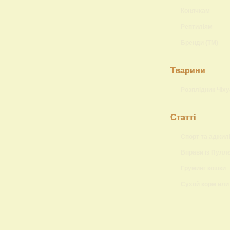
Конячкам
Рептиліям
Бренди (ТМ)
Тварини
Розплідник Чіху
Статті
Спорт та аджилі
Вправи із Пулл
Груминг кошки
Сухой корм или