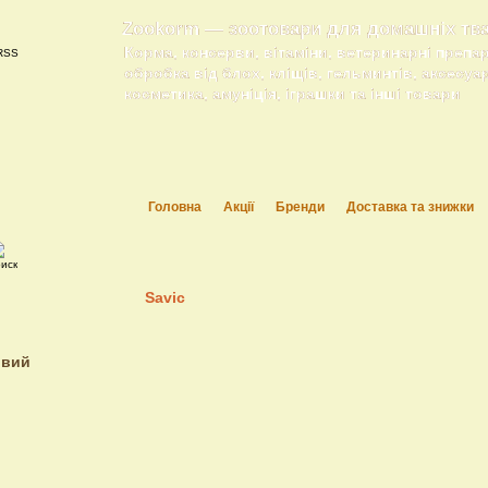
Zookorm — зоотовари для домашніх тв
Корма, консерви, вітаміни, ветеринарні препа
обробка від блох, кліщів, гельминтів, аксесуа
косметика, амуніція, іграшки та інші товари
Головна
Акції
Бренди
Доставка та знижки
Savic
ивий