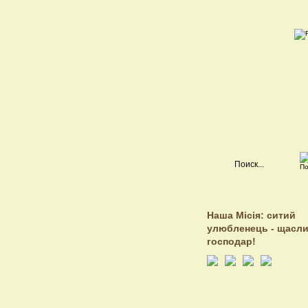
Наша Місія: ситий
улюбленець - щасл
господар!