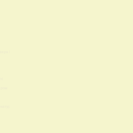
ахуа Lokis Brand
ті
єром
 натуральный?