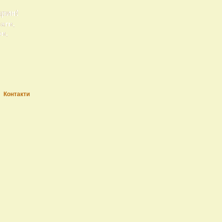
арин!
рати,
ри,
Контакти