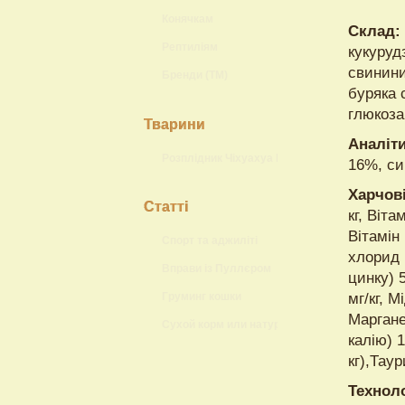
Конячкам
Склад:
Рептиліям
кукуруд
свинини
Бренди (ТМ)
буряка 
глюкозам
Тварини
Аналіти
Розплідник Чіхуахуа Lokis Brand
16%, си
Харчов
Статті
кг, Віта
Вітамін 
Спорт та аджиліті
хлорид 
Вправи із Пуллєром
цинку) 5
Груминг кошки
мг/кг, М
Маргане
Сухой корм или натуральный?
калію) 1
кг),Таур
Технол