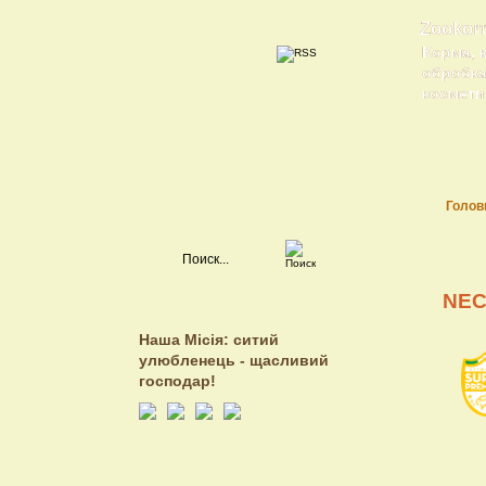
Zookor
Корма, 
обробка 
косметик
Голов
NEC
Наша Місія: ситий
улюбленець - щасливий
господар!