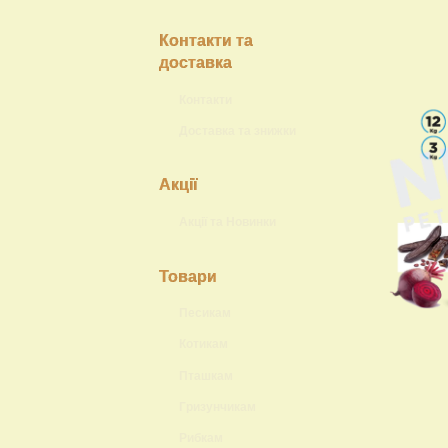
Контакти та
доставка
Контакти
Доставка та знижки
Акції
Акції та Новинки
Товари
Песикам
Котикам
Пташкам
Гризунчикам
Рибкам