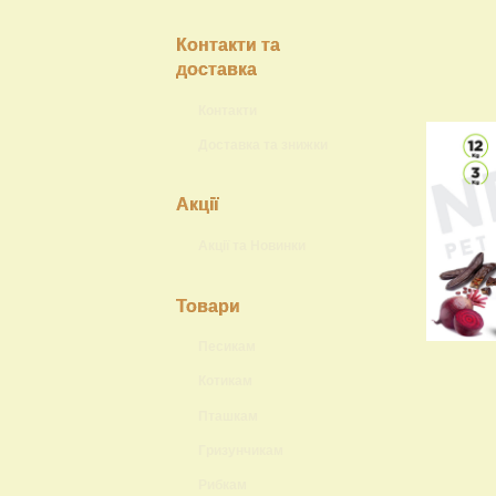
Контакти та
доставка
Контакти
Доставка та знижки
Акції
Акції та Новинки
Товари
Песикам
Котикам
Пташкам
Гризунчикам
Рибкам