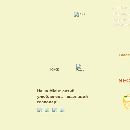
Zookor
Корма, 
обробка 
косметик
Голов
NEC
Наша Місія: ситий
улюбленець - щасливий
господар!