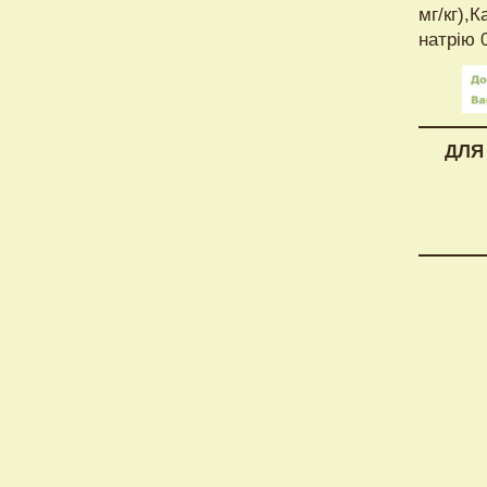
мг/кг),К
натрію 0
ДЛЯ