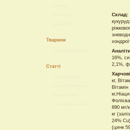
Конячкам
Склад:
Рептиліям
кукуруд
Бренди (ТМ)
ріжково
зневодн
Тварини
хондрої
Аналіти
Розплідник Чіхуахуа Lokis Brand
16%, си
2,1%, 
Статті
Харчов
Спорт та аджиліті
кг, Віта
Вправи із Пуллєром
Вітамін 
кг,Ніаци
Груминг кошки
Фолієва
Сухой корм или натуральный?
890 мг/к
кг (залі
24% Cu)
(цинк 5