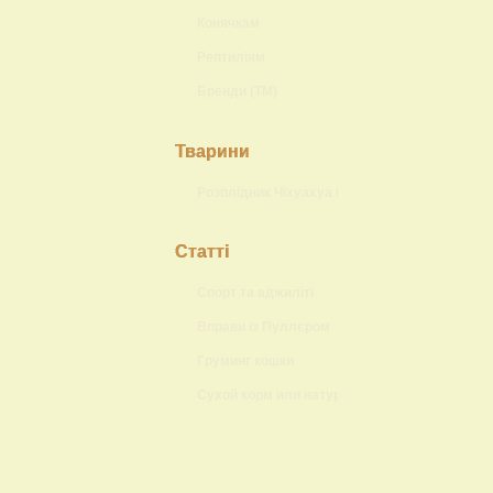
Конячкам
Рептиліям
Бренди (ТМ)
Тварини
Розплідник Чіхуахуа Lokis Brand
Статті
Спорт та аджиліті
Вправи із Пуллєром
Груминг кошки
Сухой корм или натуральный?