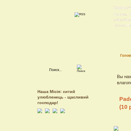
Zookor
Корма, 
обробка 
косметик
Голов
Вы нах
влагоп
Наша Місія: ситий
улюбленець - щасливий
Pad
господар!
(10 