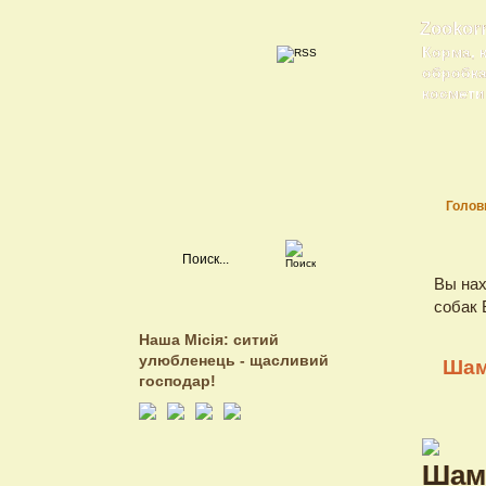
Zookor
Корма, 
обробка 
косметик
Голов
Вы нах
собак B
Наша Місія: ситий
улюбленець - щасливий
Шам
господар!