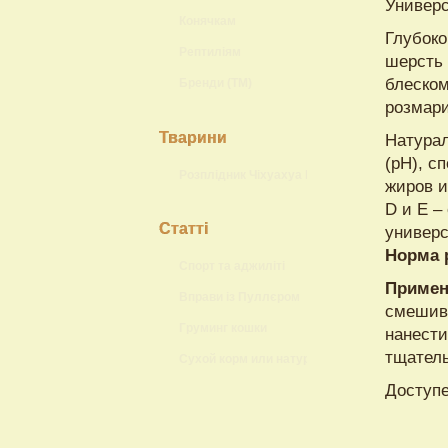
Универ
Конячкам
Глубок
Рептиліям
шерсть 
блеском
Бренди (ТМ)
розмари
Тварини
Натурал
(pН), с
Розплідник Чіхуахуа Lokis Brand
жиров и
D и Е –
Статті
универс
Норма 
Спорт та аджиліті
Примен
Вправи із Пуллєром
смешива
Груминг кошки
нанести
тщатель
Сухой корм или натуральный?
Доступе