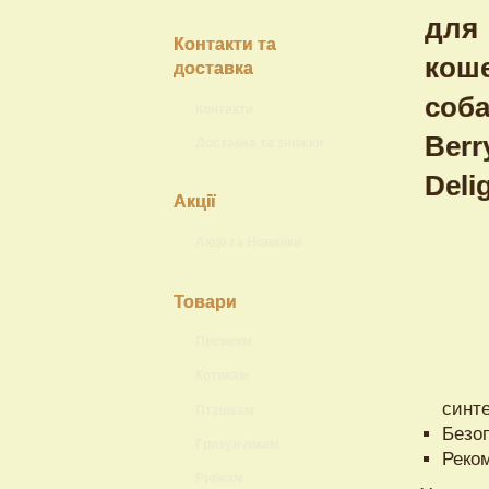
Контакти та
доставка
Контакти
Доставка та знижки
Акції
Акції та Новинки
Товари
Песикам
Котикам
синт
Пташкам
Безо
Гризунчикам
Реко
Рибкам