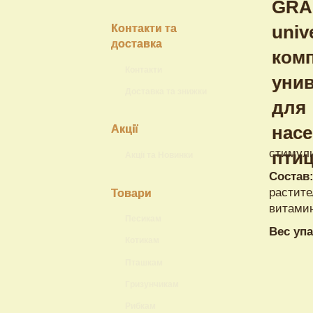
Контакти та
доставка
Контакти
Доставка та знижки
Акції
стимули
Акції та Новинки
Состав
растите
Товари
витами
Песикам
Вес упа
Котикам
Пташкам
Гризунчикам
Рибкам