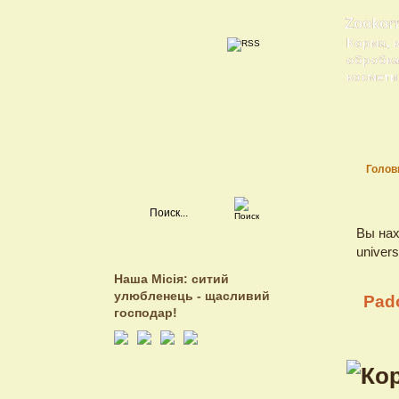
Zookor
Корма, 
обробка 
косметик
Голов
Вы нах
univer
Наша Місія: ситий
улюбленець - щасливий
Pad
господар!