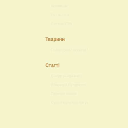
Конячкам
Рептиліям
Бренди (ТМ)
Тварини
Розплідник Чіхуахуа Lokis Brand
Статті
Спорт та аджиліті
Вправи із Пуллєром
Груминг кошки
Сухой корм или натуральный?