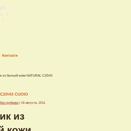
арин!
рати,
ри,
Контакти
ик из бычьей кожи NATURAL C20\43
 C20\43 CUOIO
е
Без рубрики
| 16 августа, 2011
ик из
й кожи