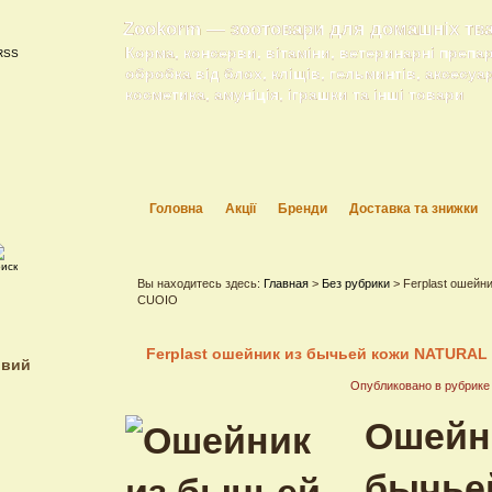
Zookorm — зоотовари для домашніх тв
Корма, консерви, вітаміни, ветеринарні препа
обробка від блох, кліщів, гельминтів, аксесуа
косметика, амуніція, іграшки та інші товари
Головна
Акції
Бренди
Доставка та знижки
Вы находитесь здесь:
Главная
>
Без рубрики
> Ferplast ошейн
CUOIO
Ferplast ошейник из бычьей кожи NATURAL
ивий
Опубликовано в рубрик
Ошейн
бычье