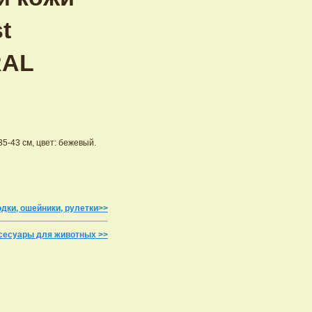
t
RAL
35-43 см, цвет: бежевый.
одки, ошейники, рулетки>>
ксесуары для животных >>