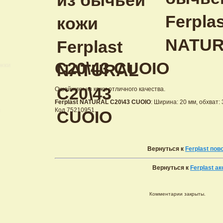
Ferplas
NATU
C20\43 CUOIO
ижки
Ошейники из кожи отличного качества.
Ferplast NATURAL C20\43 CUOIO
: Ширина: 20 мм, обхват: 
Код 75210951.
и
Вернуться к
Ferplast пов
Вернуться к
Ferplast а
Комментарии закрыты.