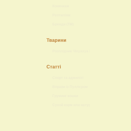
Конячкам
Рептиліям
Бренди (ТМ)
Тварини
Розплідник Чіхуахуа Lokis Brand
Статті
Спорт та аджиліті
Вправи із Пуллєром
Груминг кошки
Сухой корм или натуральный?