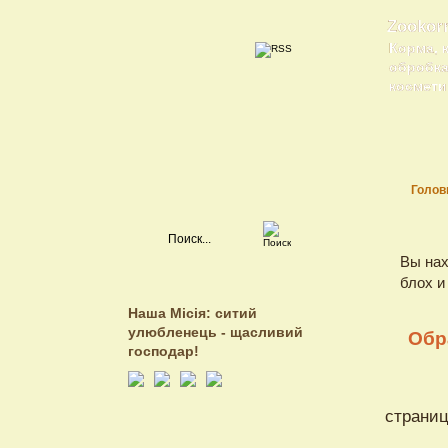
Zookor
Корма, 
обробка 
косметик
Голов
Вы нах
блох и
Наша Місія: ситий
улюбленець - щасливий
Обр
господар!
страниц