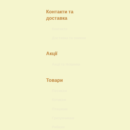
Контакти та
доставка
Контакти
Доставка та знижки
Акції
Акції та Новинки
Товари
Песикам
Котикам
Пташкам
Гризунчикам
Рибкам