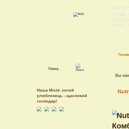
Zookor
Корма, 
обробка 
косметик
Голов
Вы нах
Наша Місія: ситий
Nut
улюбленець - щасливий
господар!