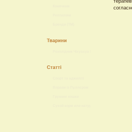
терапев
Конячкам
согласн
Рептиліям
Бренди (ТМ)
Тварини
Розплідник Чіхуахуа Lokis Brand
Статті
Спорт та аджиліті
Вправи із Пуллєром
Груминг кошки
Сухой корм или натуральный?