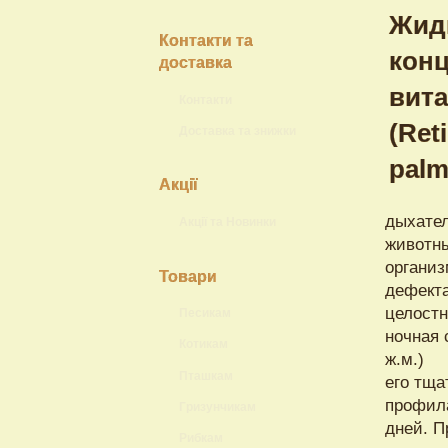
Контакти та
доставка
Контакти
Доставка та знижки
Акції
дыхател
Акції та Новинки
животны
организ
Товари
дефекта
целостн
Песикам
ночная 
Котикам
ж.м.) 
Пташкам
его тща
профила
Гризунчикам
дней. П
Рибкам