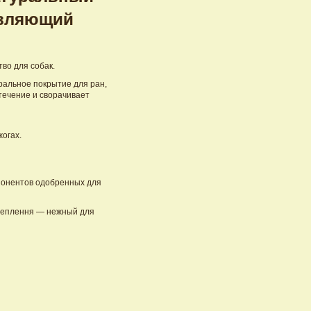
вляющий
во для собак.
ральное покрытие для ран,
течение и сворачивает
жогах.
понентов одобренных для
щеплення — нежный для