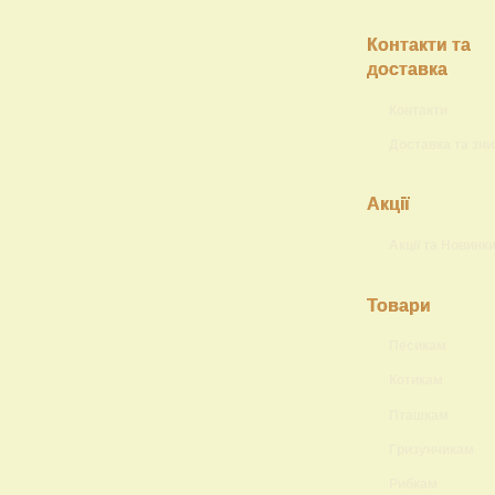
Контакти та
доставка
Контакти
Доставка та зн
Акції
Акції та Новинк
Товари
Песикам
Котикам
Пташкам
Гризунчикам
Рибкам