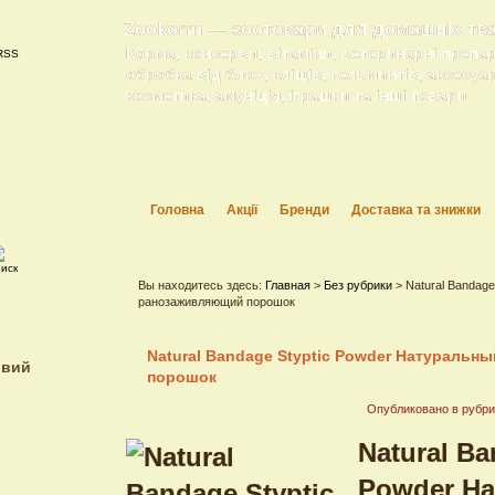
Zookorm — зоотовари для домашніх тв
Корма, консерви, вітаміни, ветеринарні препа
обробка від блох, кліщів, гельминтів, аксесуа
косметика, амуніція, іграшки та інші товари
Головна
Акції
Бренди
Доставка та знижки
Вы находитесь здесь:
Главная
>
Без рубрики
> Natural Bandag
ранозаживляющий порошок
Natural Bandage Styptic Powder Натураль
ивий
порошок
Опубликовано в рубр
Natural Ba
Powder Н