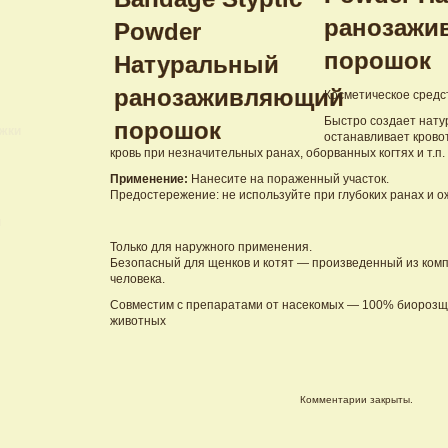
ранозажи
порошок
Косметическое средст
Быстро создает нату
ижки
останавливает крово
кровь при незначительных ранах, оборванных когтях и т.п.
Применение:
Нанесите на пораженный участок.
Предостережение: не используйте при глубоких ранах и о
и
Только для наружного применения.
Безопасный для щенков и котят — произведенный из ком
человека.
Совместим с препаратами от насекомых — 100% биороз
животных
Комментарии закрыты.