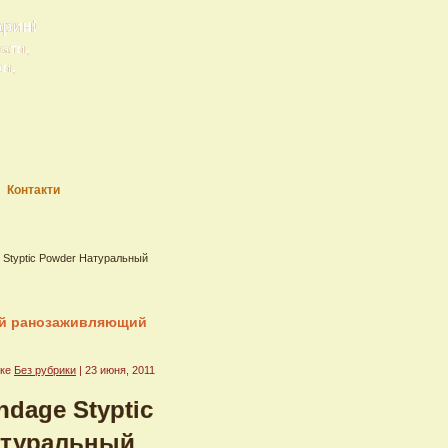
арин!
рати,
ри,
Контакти
e Styptic Powder Натуральный
ный ранозаживляющий
ике
Без рубрики
| 23 июня, 2011
ndage Styptic
атуральный