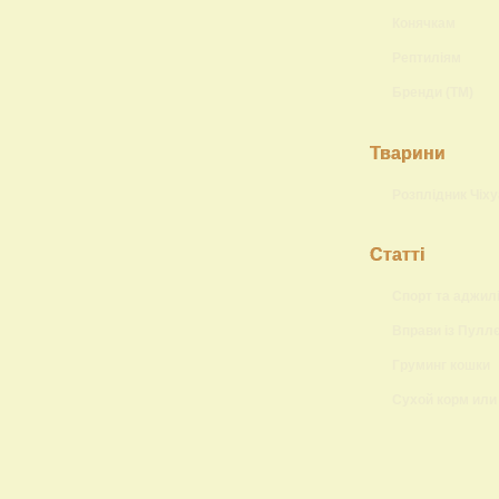
Конячкам
Рептиліям
Бренди (ТМ)
Тварини
Розплідник Чіху
Статті
Спорт та аджилі
Вправи із Пулл
Груминг кошки
Сухой корм или