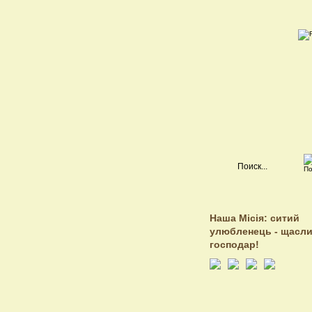
Наша Місія: ситий
улюбленець - щасл
господар!