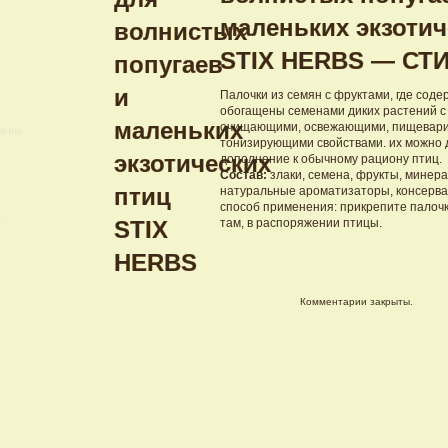
маленьких экзотич
STIX HERBS — СТ
Палочки из семян с фруктами, где соде
обогащены семенами диких растений 
очищающими, освежающими, пищевари
ижки
тонизирующими свойствами. их можно д
дополнение к обычному рациону птиц.
Состав:
злаки, семена, фрукты, минер
натуральные ароматизаторы, консерва
способ применения: прикрепите палочку
и
там, в распоряжении птицы.
Комментарии закрыты.