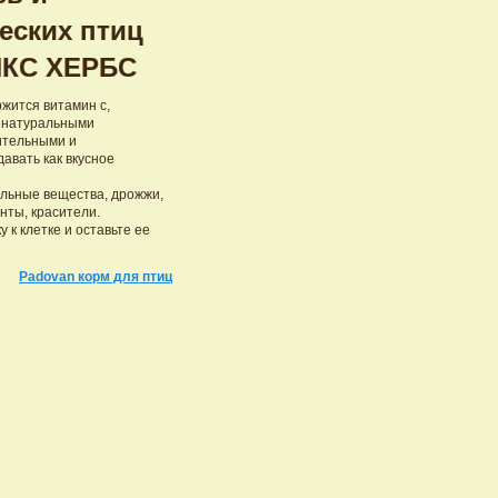
еских птиц
ИКС ХЕРБС
ржится витамин с,
с натуральными
тельными и
авать как вкусное
альные вещества, дрожжи,
нты, красители.
 к клетке и оставьте ее
Padovan корм для птиц