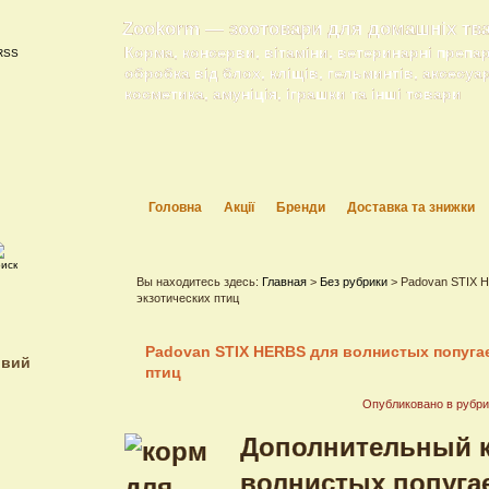
Zookorm — зоотовари для домашніх тв
Корма, консерви, вітаміни, ветеринарні препа
обробка від блох, кліщів, гельминтів, аксесуа
косметика, амуніція, іграшки та інші товари
Головна
Акції
Бренди
Доставка та знижки
Вы находитесь здесь:
Главная
>
Без рубрики
> Padovan STIX H
экзотических птиц
Padovan STIX HERBS для волнистых попугае
ивий
птиц
Опубликовано в рубр
Дополнительный 
волнистых попуга