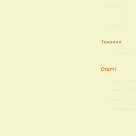
Конячкам
Рептиліям
Бренди (ТМ)
Тварини
Розплідник Чіху
Статті
Спорт та аджилі
Вправи із Пулл
Груминг кошки
Сухой корм или