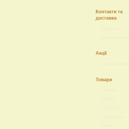
Контакти та
доставка
Контакти
Доставка та зн
Акції
Акції та Новинк
Товари
Песикам
Котикам
Пташкам
Гризунчикам
Рибкам