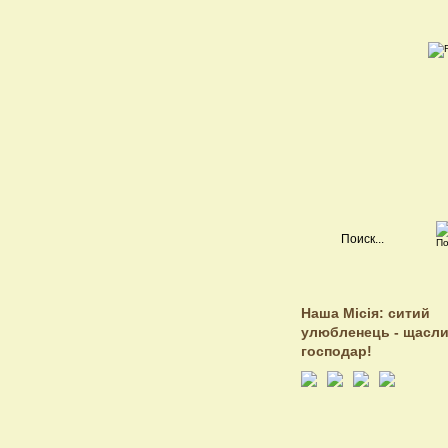
Наша Місія: ситий
улюбленець - щасл
господар!