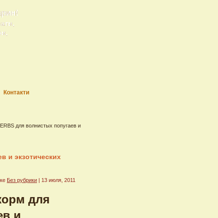
арин!
рати,
ри,
Контакти
ERBS для волнистых попугаев и
в и экзотических
ике
Без рубрики
| 13 июля, 2011
корм для
ев и