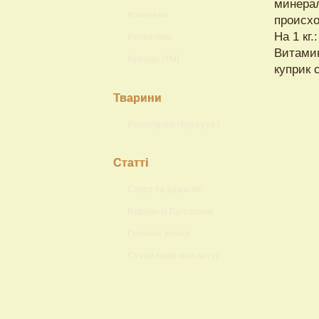
минерал
Конячкам
происхо
На 1 кг
Рептиліям
Витамин
Бренди (ТМ)
куприк 
Тварини
Розплідник Чіхуахуа Lokis Brand
Статті
Спорт та аджиліті
Вправи із Пуллєром
Груминг кошки
Сухой корм или натуральный?