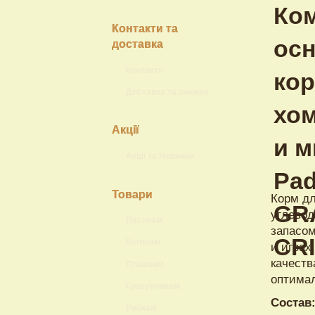
Контакти та
доставка
Контакти
Доставка та знижки
Акції
Акції та Новинки
Товари
Корм дл
углево
Песикам
запасом
Котикам
и играх
качеств
Пташкам
оптима
Гризунчикам
Состав
Рибкам