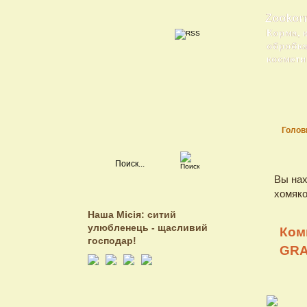
Zookor
Корма, 
обробка 
косметик
Голов
Вы нах
хомяк
Наша Місія: ситий
улюбленець - щасливий
Ком
господар!
GRA