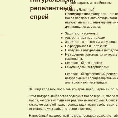
солнцезащитными свойствами.
Аромат:
Лимонный
Преимущества:
Мандарин – его н
масла являются антиоксидантами.
натуральными солнцезащитными с
для придания аромата.
Защита от насекомых
ижки
Альтернатива пестицидам
Защита от жесткого УФ излучения
Не раздражает и не токсичен
Наилучшие натуральные ингреди
Не содержит алкоголь, химические
и
компоненты
Безопасный для щенков
Рекомендован ветеринарами
Безопасный эффективный репелен
натуральными солнцезащитными 
альтернативой пестицидам.
Защищает от мух, москитов, комаров, пчёл, шершней, ос, б
Этот натуральный состав содержит масло герани, масло 
масла, которые отпугивают различных насекомых. Соевое 
какао, которые обладают солнцезащитными свойствами,
от жесткого ультрафиолетового излучения.
Нанесённый на шерстный покров, препарат сохраняет эф