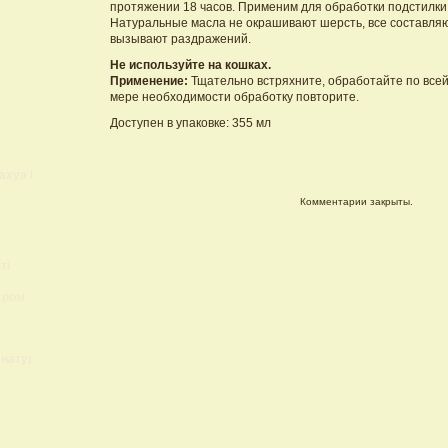
протяжении 18 часов. Применим для обработки подстилки
Натуральные масла не окрашивают шерсть, все составляю
вызывают раздражений.
Не используйте на кошках.
Применение:
Тщательно встряхните, обработайте по всей
мере необходимости обработку повторите.
Доступен в упаковке: 355 мл
ахуа Lokis Brand
Комментарии закрыты.
ті
єром
 натуральный?