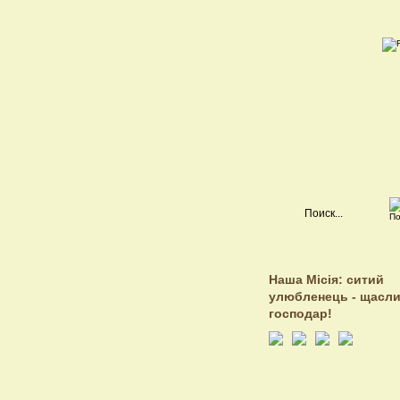
Наша Місія: ситий
улюбленець - щасл
господар!