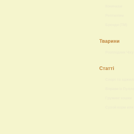
Конячкам
Рептиліям
Бренди (ТМ)
Тварини
Розплідник Чіху
Статті
Спорт та аджилі
Вправи із Пулл
Груминг кошки
Сухой корм или