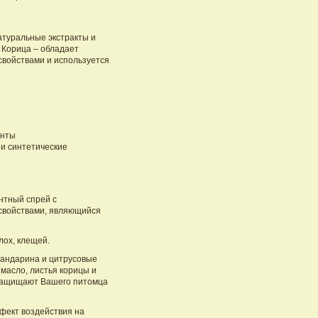
атуральные экстракты и
 Корица – обладает
войствами и используется
енты
 и синтетические
тный спрей с
свойствами, являющийся
лох, клещей.
мандарина и цитрусовые
масло, листья корицы и
 защищают Вашего питомца
фект воздействия на