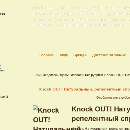
Zookorm — зоотовари для домашніх тв
Корма, консерви, вітаміни, ветеринарні препа
обробка від блох, кліщів, гельминтів, аксесуа
косметика, амуніція, іграшки та інші товари
Головна
Акції
Бренди
Доставка та знижки
Вы находитесь здесь:
Главная
>
Без рубрики
> Knock OUT! На
Knock OUT! Натуральный, репелентный сп
ивий
Опубликовано в рубр
Knock OUT! Нат
репелентный сп
Нокаут. Натуральный, репелентны