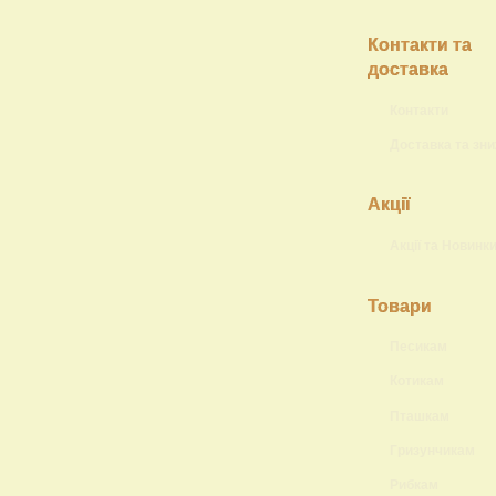
Контакти та
доставка
Контакти
Доставка та зн
Акції
Акції та Новинк
Товари
Песикам
Котикам
Пташкам
Гризунчикам
Рибкам