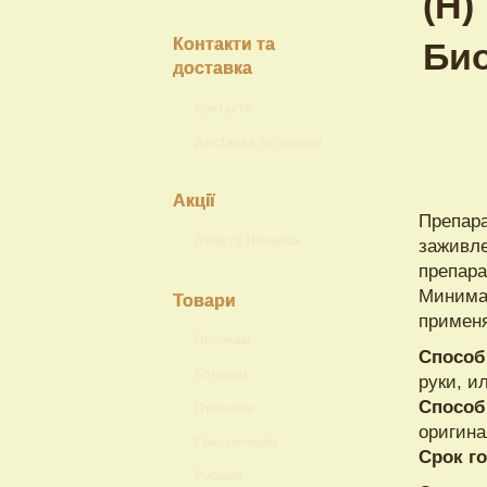
Контакти та
доставка
Контакти
Доставка та знижки
Акції
Препара
Акції та Новинки
заживле
препара
Минима
Товари
применя
Песикам
Способ
Котикам
руки, и
Способ
Пташкам
оригина
Гризунчикам
Срок г
Рибкам