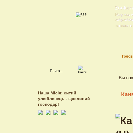
Zookor
Корма, 
обробка 
косметик
Голов
Вы нах
Наша Місія: ситий
Кан
улюбленець - щасливий
господар!