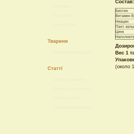
Состав
Конячкам
Биотин
Рептиліям
Витамин B
Ниацин
Бренди (ТМ)
Пант. каль
Цинк
Наполнит
Тварини
Дозиро
Вес 1 т
Розплідник Чіхуахуа Lokis Brand
Упаков
(около 
Статті
Спорт та аджиліті
Вправи із Пуллєром
Груминг кошки
Сухой корм или натуральный?