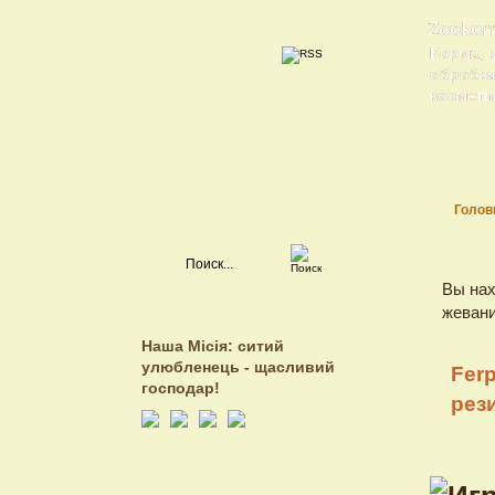
Zookor
Корма, 
обробка 
косметик
Голов
Вы нах
жевани
Наша Місія: ситий
улюбленець - щасливий
Fer
господар!
рез