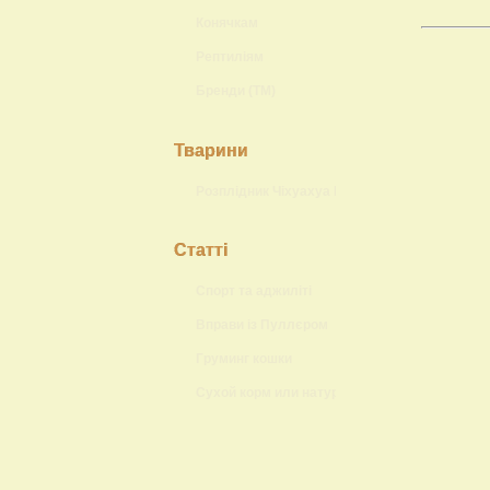
Конячкам
Рептиліям
Бренди (ТМ)
Тварини
Розплідник Чіхуахуа Lokis Brand
Статті
Спорт та аджиліті
Вправи із Пуллєром
Груминг кошки
Сухой корм или натуральный?