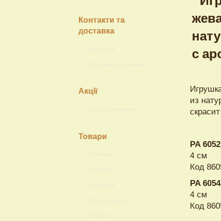
Контакти та
доставка
Контакти
Доставка та знижки
Игрушк
Акції
из нату
Акції та Новинки
скрасит
Товари
PA 6052
4 см
Песикам
Код 860
Котикам
PA 6054
Пташкам
4 см
Гризунчикам
Код 860
Рибкам