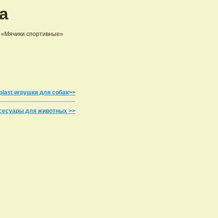
а
к
«Мячики спортивные»
plast игрушки для собак>>
ксесуары для животных >>