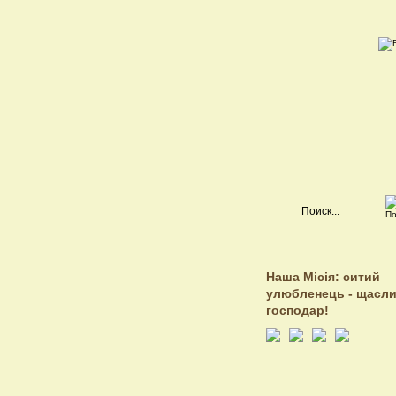
Наша Місія: ситий
улюбленець - щасл
господар!