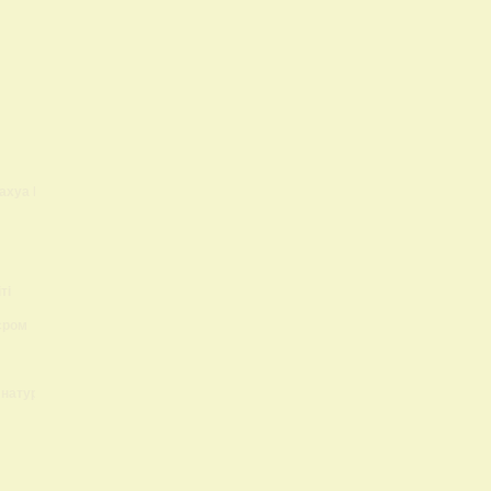
ахуа Lokis Brand
ті
єром
 натуральный?