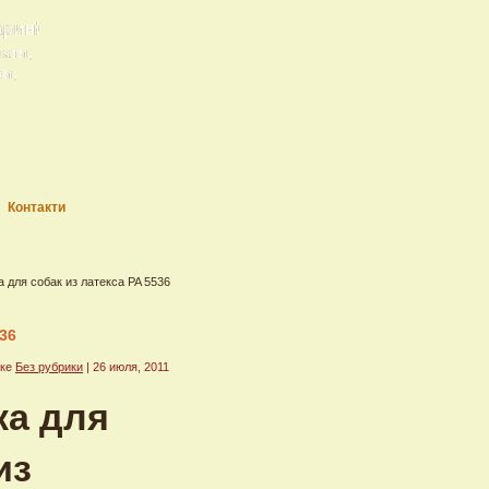
арин!
рати,
ри,
Контакти
а для собак из латекса PA 5536
536
ике
Без рубрики
| 26 июля, 2011
ка для
из