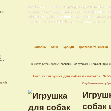
Zookorm — зоотовари для домашніх тв
Корма, консерви, вітаміни, ветеринарні препа
обробка від блох, кліщів, гельминтів, аксесуа
косметика, амуніція, іграшки та інші товари
Головна
Акції
Бренди
Доставка та знижки
Вы находитесь здесь:
Главная
>
Без рубрики
> Ferplast игрушк
Ferplast игрушка для собак из латекса PA 5
ивий
Опубликовано в рубр
Игруш
собак 