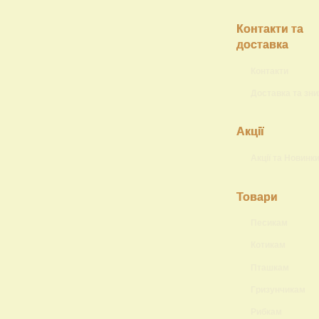
Контакти та
доставка
Контакти
Доставка та зн
Акції
Акції та Новинк
Товари
Песикам
Котикам
Пташкам
Гризунчикам
Рибкам