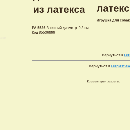
латекс
Игрушка для соба
PA 5536
Внешний диаметр: 9.3 см.
Код 85536899
ижки
Вернуться к
Fer
и
Вернуться к
Ferplast а
Комментарии закрыты.