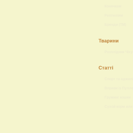
Конячкам
Рептиліям
Бренди (ТМ)
Тварини
Розплідник Чіху
Статті
Спорт та аджилі
Вправи із Пулл
Груминг кошки
Сухой корм или