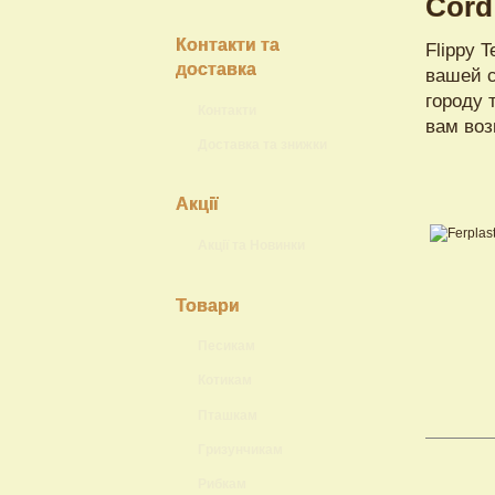
Cord
Контакти та
Flippy 
доставка
вашей с
городу 
Контакти
вам воз
Доставка та знижки
Акції
Акції та Новинки
Товари
Песикам
Котикам
Пташкам
Гризунчикам
Рибкам