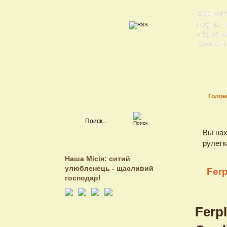
Zookor
Корма, 
обробка 
косметик
Голов
Вы нах
рулетк
Наша Місія: ситий
улюбленець - щасливий
Ferp
господар!
Ferp