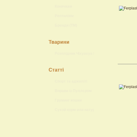
Конячкам
Рептиліям
Бренди (ТМ)
Тварини
Розплідник Чіхуахуа Lokis Brand
Статті
Спорт та аджиліті
Вправи із Пуллєром
Груминг кошки
Сухой корм или натуральный?