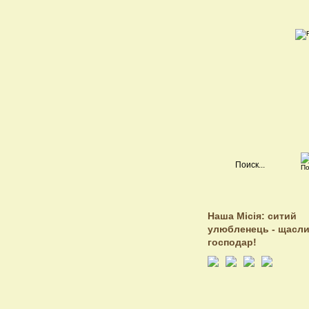
Наша Місія: ситий
улюбленець - щасл
господар!