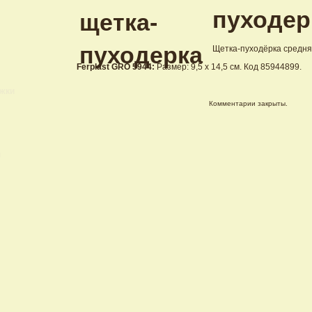
пуходер
Щетка-пуходёрка средняя
Ferplast GRO 5944:
Размер: 9,5 х 14,5 см. Код 85944899.
ижки
Комментарии закрыты.
и