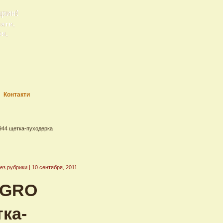
арин!
рати,
ри,
Контакти
944 щетка-пуходерка
ез рубрики
| 10 сентября, 2011
t GRO
тка-