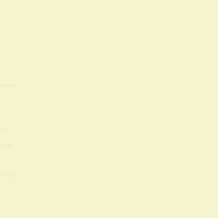
ахуа Lokis Brand
ті
єром
 натуральный?