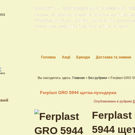
Zookorm — зоотовари для домашніх тв
Корма, консерви, вітаміни, ветеринарні препа
обробка від блох, кліщів, гельминтів, аксесуа
косметика, амуніція, іграшки та інші товари
Головна
Акції
Бренди
Доставка та знижки
Вы находитесь здесь:
Главная
>
Без рубрики
> Ferplast GRO 5
Ferplast GRO 5944 щетка-пуходерка
ивий
Опубликовано в рубрике
Б
Ferplas
5944 ще