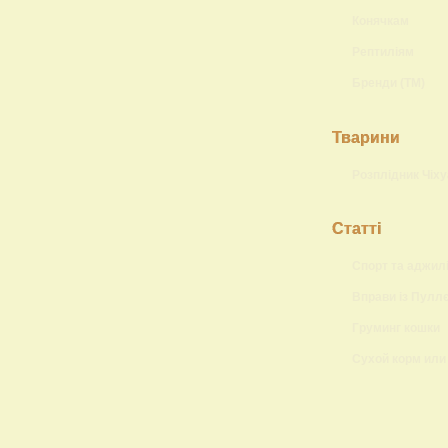
Конячкам
Рептиліям
Бренди (ТМ)
Тварини
Розплідник Чіху
Статті
Спорт та аджилі
Вправи із Пулл
Груминг кошки
Сухой корм или