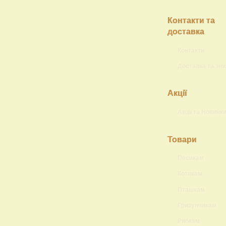
Контакти та
доставка
Контакти
Доставка та зн
Акції
Акції та Новинк
Товари
Песикам
Котикам
Пташкам
Гризунчикам
Рибкам