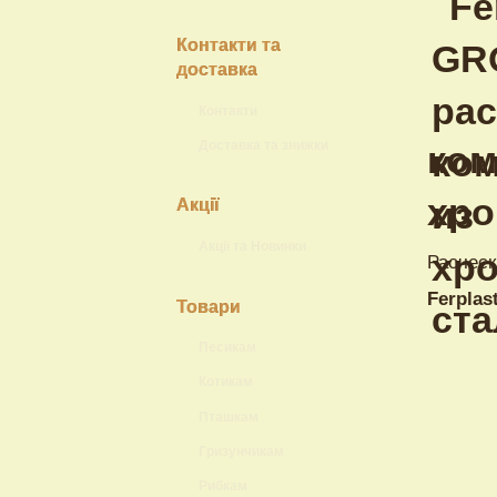
Контакти та
доставка
Контакти
Доставка та знижки
ком
хро
Акції
Акції та Новинки
Расческ
Ferplas
Товари
Песикам
Котикам
Пташкам
Гризунчикам
Рибкам