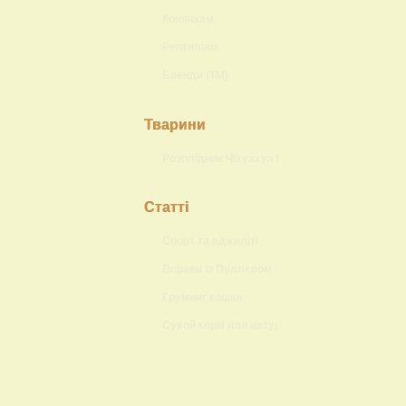
Конячкам
Рептиліям
Бренди (ТМ)
Тварини
Розплідник Чіхуахуа Lokis Brand
Статті
Спорт та аджиліті
Вправи із Пуллєром
Груминг кошки
Сухой корм или натуральный?