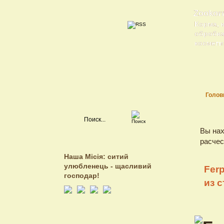
Zookor
Корма, 
обробка 
косметик
Голов
Вы нах
расчес
Наша Місія: ситий
улюбленець - щасливий
Fer
господар!
из 