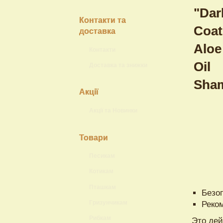
Контакти та
доставка
Контакти
Доставка та знижки
Акції
Акції та Новинки
Товари
Песикам
Котикам
Пташкам
Безо
Гризунчикам
Реко
Рибкам
Это дей