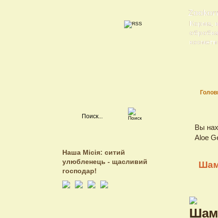
Zookor
Корма, 
обробка 
косметик
Голов
Вы нах
Aloe G
Наша Місія: ситий
улюбленець - щасливий
Шам
господар!