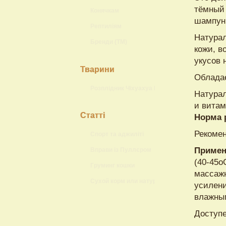
тёмный 
Конячкам
шампунь
Рептиліям
Натурал
Бренди (ТМ)
кожи, в
укусов 
Тварини
Облада
Розплідник Чіхуахуа Lokis Brand
Натурал
и витам
Статті
Норма 
Рекомен
Спорт та аджиліті
Примен
Вправи із Пуллєром
(40-45о
Груминг кошки
массажн
Сухой корм или натуральный?
усилени
влажным
Доступе